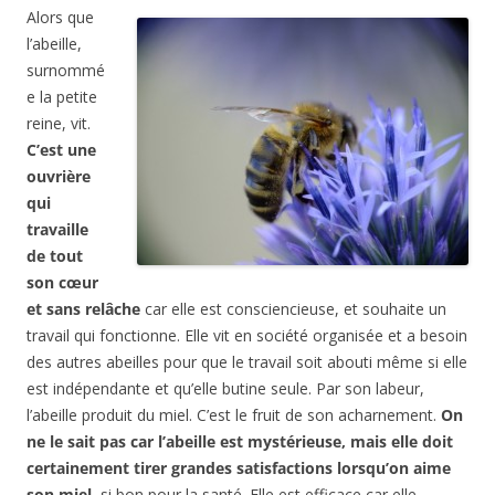
Alors que
l’abeille,
surnommé
e la petite
reine, vit.
C’est une
ouvrière
qui
travaille
de tout
son cœur
et sans relâche
car elle est consciencieuse, et souhaite un
travail qui fonctionne.
Elle vit en société organisée et a besoin
des autres abeilles pour que le travail soit abouti même si elle
est indépendante et qu’elle butine seule. Par son labeur,
l’abeille produit du miel. C’est le fruit de son acharnement.
On
ne le sait pas car l’abeille est mystérieuse, mais elle doit
certainement tirer grandes satisfactions lorsqu’on aime
son miel
, si bon pour la santé.
Elle est efficace car elle