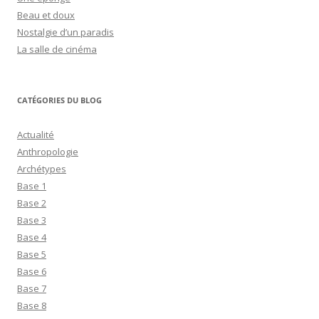
Beau et doux
Nostalgie d’un paradis
La salle de cinéma
CATÉGORIES DU BLOG
Actualité
Anthropologie
Archétypes
Base 1
Base 2
Base 3
Base 4
Base 5
Base 6
Base 7
Base 8