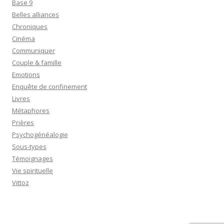
Base 9
Belles alliances
Chroniques
Cinéma
Communiquer
Couple & famille
Emotions
Enquête de confinement
Livres
Métaphores
Prières
Psychogénéalogie
Sous-types
Témoignages
Vie spirituelle
Vittoz