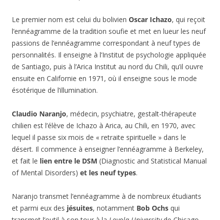
Le premier nom est celui du bolivien
Oscar Ichazo
, qui reçoit
l’ennéagramme de la tradition soufie et met en lueur les neuf
passions de l’ennéagramme correspondant à neuf types de
personnalités. Il enseigne à l’Institut de psychologie appliquée
de Santiago, puis à l’Arica Institut au nord du Chili, qu’il ouvre
ensuite en Californie en 1971, où il enseigne sous le mode
ésotérique de l’illumination.
Claudio Naranjo
, médecin, psychiatre, gestalt-thérapeute
chilien est l’élève de Ichazo à Arica, au Chili, en 1970, avec
lequel il passe six mois de « retraite spirituelle » dans le
désert. Il commence à enseigner l’ennéagramme à Berkeley,
et fait le
lien entre le DSM
(Diagnostic and Statistical Manual
of Mental Disorders)
et les neuf types
.
Naranjo transmet l’ennéagramme à de nombreux étudiants
et parmi eux des
jésuites
, notamment
Bob Ochs
qui
transmet l’outil à son tour à la
Loyola University
de Chicago.