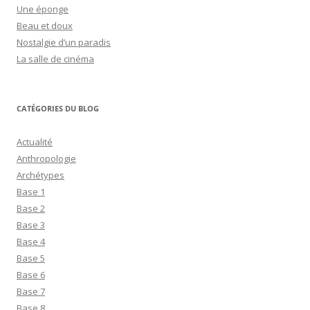
Une éponge
Beau et doux
Nostalgie d’un paradis
La salle de cinéma
CATÉGORIES DU BLOG
Actualité
Anthropologie
Archétypes
Base 1
Base 2
Base 3
Base 4
Base 5
Base 6
Base 7
Base 8