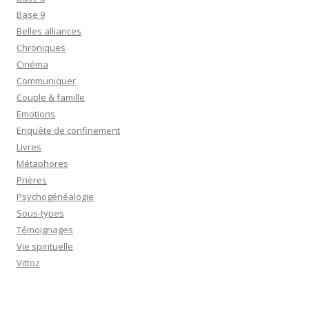
Base 9
Belles alliances
Chroniques
Cinéma
Communiquer
Couple & famille
Emotions
Enquête de confinement
Livres
Métaphores
Prières
Psychogénéalogie
Sous-types
Témoignages
Vie spirituelle
Vittoz