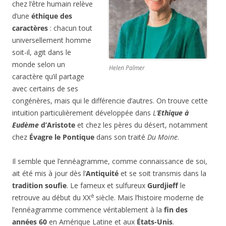
chez l’être humain relève
d’une
éthique des
caractères
: chacun tout
universellement homme
soit-il, agit dans le
monde selon un
Helen Palmer
caractère qu’il partage
avec certains de ses
congénères, mais qui le différencie d’autres. On trouve cette
intuition particulièrement développée dans
L’
Ethique à
Eudème
d’Aristote
et chez les pères du désert, notamment
chez
Évagre le Pontique
dans son traité
Du Moine
.
Il semble que l’ennéagramme, comme connaissance de soi,
ait été mis à jour dès l’
Antiquité
et se soit transmis dans la
tradition soufie
. Le fameux et sulfureux
Gurdjieff
le
è
retrouve au début du XX
siècle. Mais l’histoire moderne de
l’ennéagramme commence véritablement à la
fin des
années 60
en Amérique Latine et aux
États-Unis
.