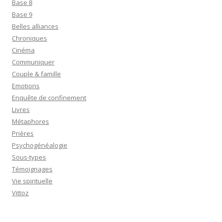
Base 8
Base 9
Belles alliances
Chroniques
Cinéma
Communiquer
Couple & famille
Emotions
Enquête de confinement
Livres
Métaphores
Prières
Psychogénéalogie
Sous-types
Témoignages
Vie spirituelle
Vittoz