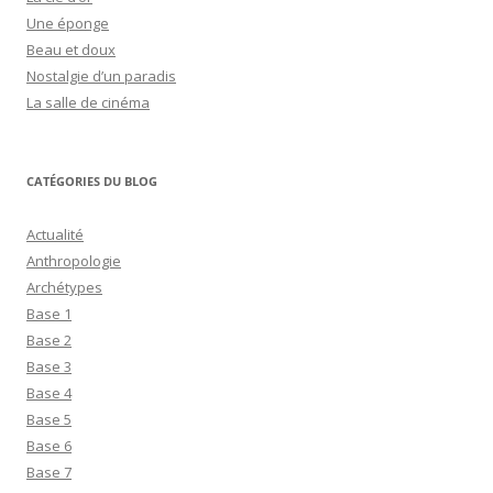
Une éponge
Beau et doux
Nostalgie d’un paradis
La salle de cinéma
CATÉGORIES DU BLOG
Actualité
Anthropologie
Archétypes
Base 1
Base 2
Base 3
Base 4
Base 5
Base 6
Base 7