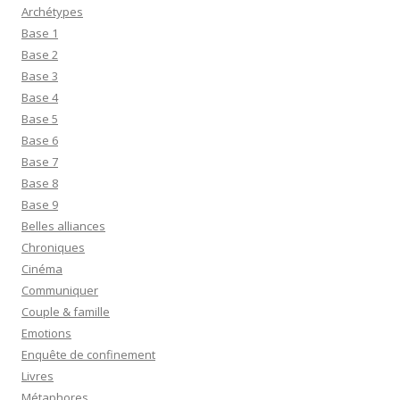
Archétypes
Base 1
Base 2
Base 3
Base 4
Base 5
Base 6
Base 7
Base 8
Base 9
Belles alliances
Chroniques
Cinéma
Communiquer
Couple & famille
Emotions
Enquête de confinement
Livres
Métaphores