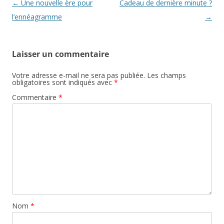
Navigation
←
Une nouvelle ère pour
Cadeau de dernière minute ?
des
l’ennéagramme
→
articles
Laisser un commentaire
Votre adresse e-mail ne sera pas publiée.
Les champs
obligatoires sont indiqués avec
*
Commentaire
*
Nom
*