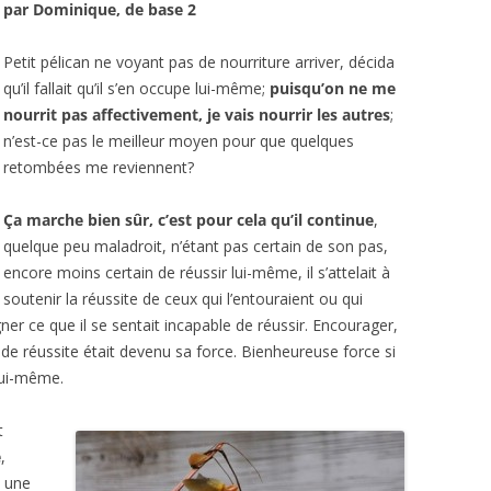
par Dominique, de base 2
GRAPHIE
ENTRETIEN AVEC
BIBLIOGRAPHIE
PSYCHOLOGIES.COM
Petit pélican ne voyant pas de nourriture arriver, décida
qu’il fallait qu’il s’en occupe lui-même;
puisqu’on ne me
CITATIONS
nourrit pas affectivement, je vais nourrir les autres
;
n’est-ce pas le meilleur moyen pour que quelques
REVUE DE PRESSE
retombées me reviennent?
BIBLIOGRAPHIE
Ça marche bien sûr, c’est pour cela qu’il continue
,
quelque peu maladroit, n’étant pas certain de son pas,
encore moins certain de réussir lui-même, il s’attelait à
soutenir la réussite de ceux qui l’entouraient ou qui
ner ce que il se sentait incapable de réussir. Encourager,
t de réussite était devenu sa force. Bienheureuse force si
 lui-même.
t
e
,
n une