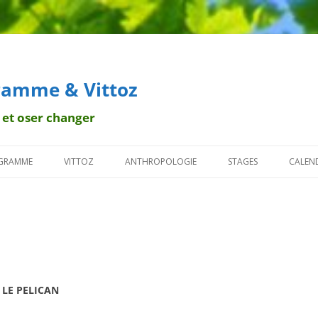
amme & Vittoz
 et oser changer
Aller
au
AGRAMME
VITTOZ
ANTHROPOLOGIE
STAGES
CALEND
contenu
ISTORIQUE
LA MÉTHODE
RAPPORTS PSY-SPI
TÉMOIGNAGES DE STA
DITION ORALE
MA PRATIQUE
ETUDE DE PASCAL IDE
REVUE DE PRESSE
OLOGIE
LES PRINCIPES
EXPOSÉ DE JC BADENHAUSER, SJ
ASES
LA THÉRAPIE
VIDÉOS
LE PELICAN
US-TYPES
FOVEA
CITATIONS