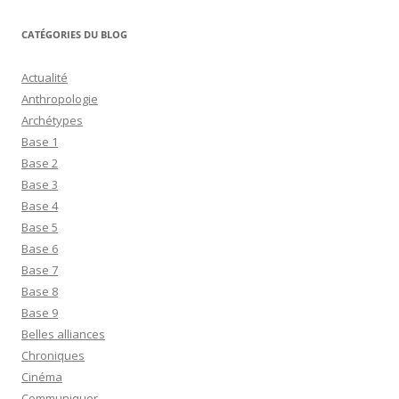
CATÉGORIES DU BLOG
Actualité
Anthropologie
Archétypes
Base 1
Base 2
Base 3
Base 4
Base 5
Base 6
Base 7
Base 8
Base 9
Belles alliances
Chroniques
Cinéma
Communiquer