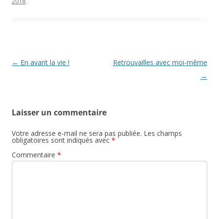
2018
.
Navigation
←
En avant la vie !
Retrouvailles avec moi-même
des
→
articles
Laisser un commentaire
Votre adresse e-mail ne sera pas publiée.
Les champs
obligatoires sont indiqués avec
*
Commentaire
*