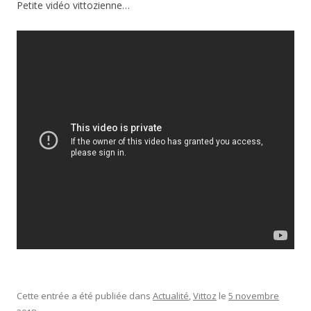
Petite vidéo vittozienne…
Cette entrée a été publiée dans
Actualité
,
Vittoz
le
5 novembre