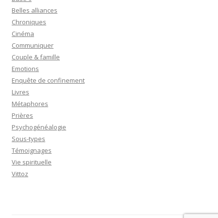
Belles alliances
Chroniques
Cinéma
Communiquer
Couple & famille
Emotions
Enquête de confinement
Livres
Métaphores
Prières
Psychogénéalogie
Sous-types
Témoignages
Vie spirituelle
Vittoz