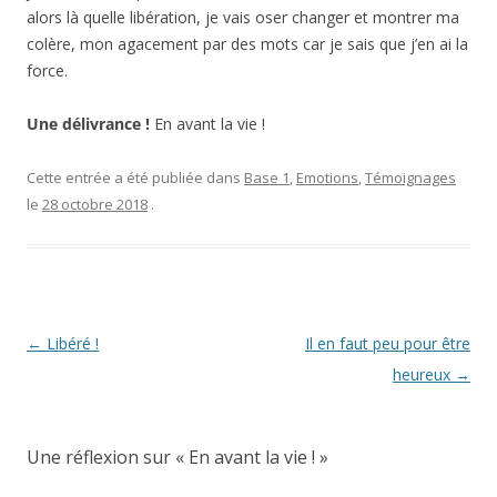
alors là quelle libération, je vais oser changer et montrer ma
colère, mon agacement par des mots car je sais que j’en ai la
force.
Une délivrance !
En avant la vie !
Cette entrée a été publiée dans
Base 1
,
Emotions
,
Témoignages
le
28 octobre 2018
.
Navigation
←
Libéré !
Il en faut peu pour être
des
heureux
→
articles
Une réflexion sur «
En avant la vie !
»