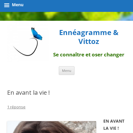
Menu
Ennéagramme &
Vittoz
Se connaître et oser changer
Aller
Menu
au
contenu
En avant la vie !
1 réponse
EN AVANT
LA VIE !