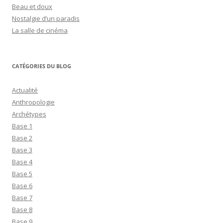
Beau et doux
Nostalgie d’un paradis
La salle de cinéma
CATÉGORIES DU BLOG
Actualité
Anthropologie
Archétypes
Base 1
Base 2
Base 3
Base 4
Base 5
Base 6
Base 7
Base 8
Base 9