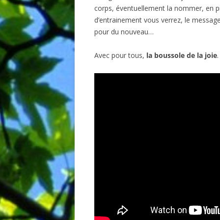
corps, éventuellement la nommer, en pr
d’entrainement vous verrez, le message é
pour du nouveau…
Avec pour tous,
la boussole de la joie
.