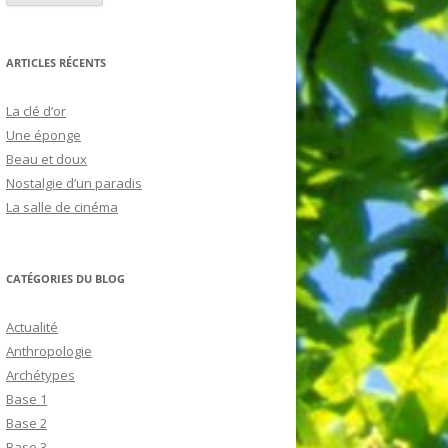
ARTICLES RÉCENTS
La clé d’or
Une éponge
Beau et doux
Nostalgie d’un paradis
La salle de cinéma
CATÉGORIES DU BLOG
Actualité
Anthropologie
Archétypes
Base 1
Base 2
Base 3