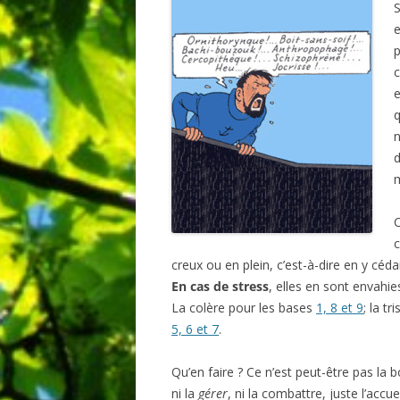
BIBLIO
e
p
c
e
q
n
d
C
c
creux ou en plein, c’est-à-dire en y céda
En cas de stress
, elles en sont envahi
La colère pour les bases
1, 8 et 9
; la t
5, 6 et 7
.
Qu’en faire ? Ce n’est peut-être pas la
ni la
gérer
, ni la combattre, juste l’accu