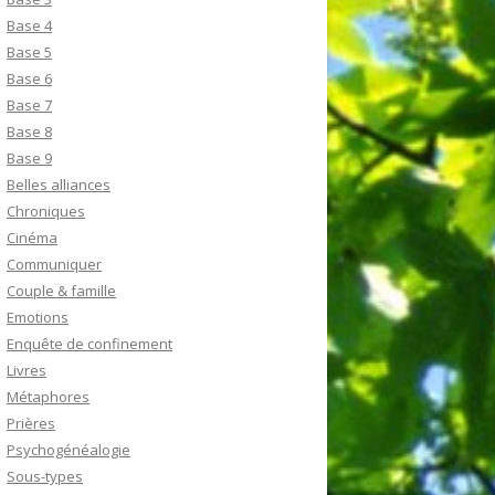
Base 4
Base 5
Base 6
Base 7
Base 8
Base 9
Belles alliances
Chroniques
Cinéma
Communiquer
Couple & famille
Emotions
Enquête de confinement
Livres
Métaphores
Prières
Psychogénéalogie
Sous-types