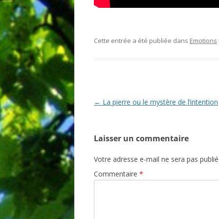
Cette entrée a été publiée dans
Emotions
Navigation
←
La pierre ou le mystère de l’intention
des
articles
Laisser un commentaire
Votre adresse e-mail ne sera pas publié
Commentaire
*