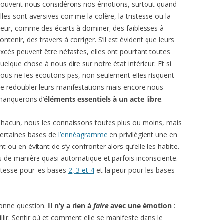
Souvent nous considérons nos émotions, surtout quand
GRAPHIE
ENTRETIEN AVEC
BIBLIOGRAPHIE
lles sont aversives comme la colère, la tristesse ou la
PSYCHOLOGIES.COM
eur, comme des écarts à dominer, des faiblesses à
ontenir, des travers à corriger. S’il est évident que leurs
CITATIONS
xcès peuvent être néfastes, elles ont pourtant toutes
uelque chose à nous dire sur notre état intérieur. Et si
REVUE DE PRESSE
ous ne les écoutons pas, non seulement elles risquent
BIBLIOGRAPHIE
e redoubler leurs manifestations mais encore nous
manquerons d’
éléments essentiels à un acte libre
.
hacun, nous les connaissons toutes plus ou moins, mais
ertaines bases de
l’ennéagramme
en privilégient une en
nt ou en évitant de s’y confronter alors qu’elle les habite.
es de manière quasi automatique et parfois inconsciente.
ristesse pour les bases
2, 3 et 4
et la peur pour les bases
 bonne question.
Il n’y a rien à
faire
avec une émotion
:
eillir. Sentir où et comment elle se manifeste dans le