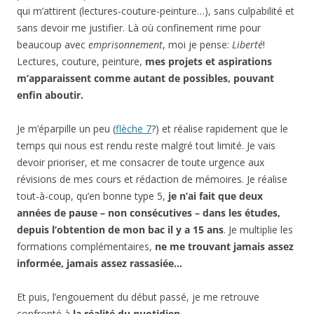
qui m’attirent (lectures-couture-peinture…), sans culpabilité et
sans devoir me justifier. Là où confinement rime pour
beaucoup avec
emprisonnement
, moi je pense:
Liberté
!
Lectures, couture, peinture,
mes projets et aspirations
m’apparaissent comme autant de possibles, pouvant
enfin aboutir.
Je m’éparpille un peu (
flèche 7
?) et réalise rapidement que le
temps qui nous est rendu reste malgré tout limité. Je vais
devoir prioriser, et me consacrer de toute urgence aux
révisions de mes cours et rédaction de mémoires. Je réalise
tout-à-coup, qu’en bonne type 5,
je n’ai fait que deux
années de pause – non consécutives – dans les études,
depuis l’obtention de mon bac il y a 15 ans
. Je multiplie les
formations complémentaires,
ne me trouvant jamais assez
informée, jamais assez rassasiée…
Et puis, l’engouement du début passé, je me retrouve
confronté à
la réalité du quotidien