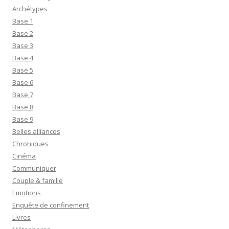
Archétypes
Base 1
Base 2
Base 3
Base 4
Base 5
Base 6
Base 7
Base 8
Base 9
Belles alliances
Chroniques
Cinéma
Communiquer
Couple & famille
Emotions
Enquête de confinement
Livres