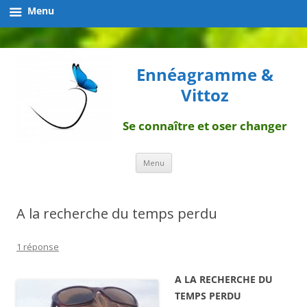
Menu
Ennéagramme &
Vittoz
Se connaître et oser changer
Aller
Menu
au
contenu
A la recherche du temps perdu
1 réponse
A LA RECHERCHE DU
TEMPS PERDU