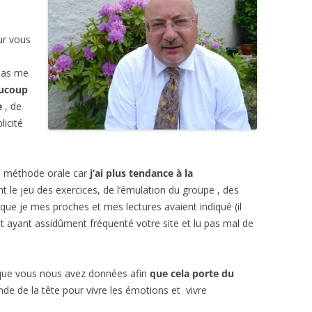
GRAPHIE
ENTRETIEN AVEC
BIBLIOGRAPHIE
PSYCHOLOGIES.COM
ur vous
CITATIONS
 pas me
ucoup
REVUE DE PRESSE
e
, de
BIBLIOGRAPHIE
licité
la méthode orale car
j’ai plus tendance à la
 le jeu des exercices, de l’émulation du groupe , des
 que je mes proches et mes lectures avaient indiqué (il
it ayant assidûment fréquenté votre site et lu pas mal de
es que vous nous avez données afin
que cela porte du
e de la tête pour vivre les émotions et vivre