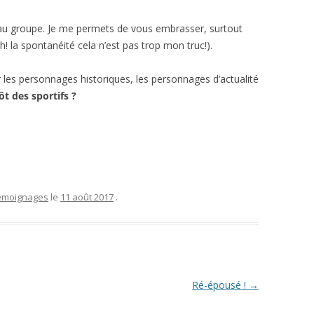
au groupe. Je me permets de vous embrasser, surtout
h! la spontanéité cela n’est pas trop mon truc!).
r les personnages historiques, les personnages d’actualité
ôt des sportifs ?
émoignages
le
11 août 2017
.
Ré-épousé !
→