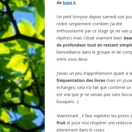
de
base 6
BIBLIO
Un petit bonjour depuis samedi soir po
redire simplement combien j’ai été
enthousiasmé par ce stage (je ne vais
répéter) mais c’était vraiment bien:
bea
de profondeur tout en restant simpl
bienveillance dans le groupe et de comp
entre vous deux.
J’avais un peu d’appréhension quant à 
fréquentation des livres
mais en jouant
échanges, cela n’a fait que confirmé ce
est vrai que je ne venais pas sans biscu
bouquins…)
Maintenant , il faut exploiter les pist
fruit
et pour moi réopérer une redescend
pleinement dans le corps.