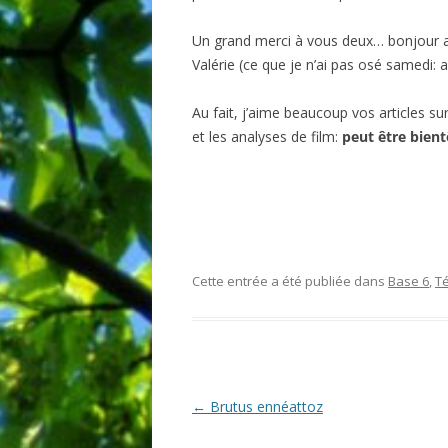
Un grand merci à vous deux… bonjour 
Valérie (ce que je n’ai pas osé samedi: a
Au fait, j’aime beaucoup vos articles su
et les analyses de film:
peut être bient
Cette entrée a été publiée dans
Base 6
,
T
Navigation
←
Brutus ennéattoz
des