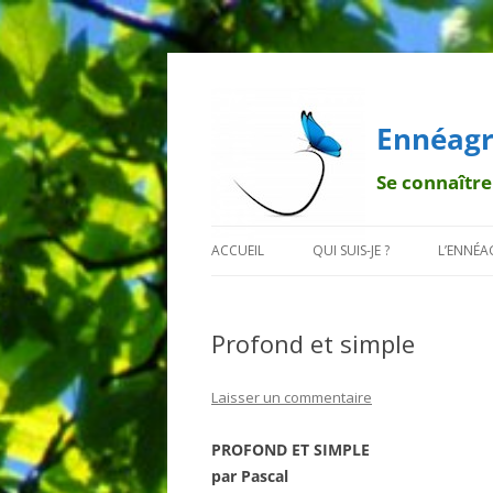
Ennéagr
Se connaître
ACCUEIL
QUI SUIS-JE ?
L’ENNÉ
MENTIONS LÉGALES
QUI EST FRANÇOIS ?
BREF H
Profond et simple
POURQUOI UN PAPILLON ?
LA TRA
DÉONT
Laisser un commentaire
LES 9 B
PROFOND ET SIMPLE
par Pascal
LES SO