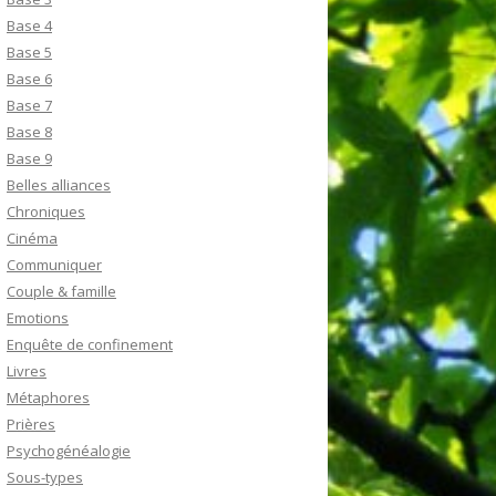
Base 4
Base 5
Base 6
Base 7
Base 8
Base 9
Belles alliances
Chroniques
Cinéma
Communiquer
Couple & famille
Emotions
Enquête de confinement
Livres
Métaphores
Prières
Psychogénéalogie
Sous-types