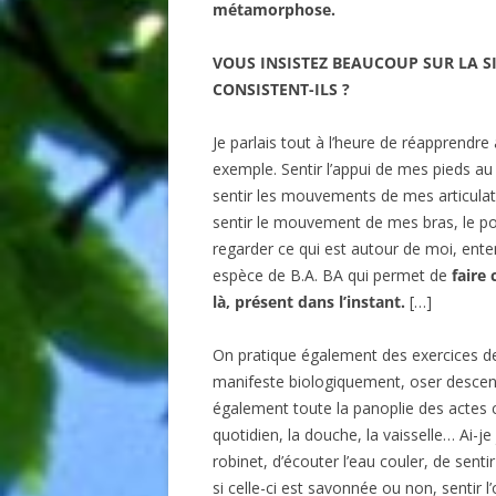
métamorphose.
VOUS INSISTEZ BEAUCOUP SUR LA SI
CONSISTENT-ILS ?
Je parlais tout à l’heure de réapprendre
exemple. Sentir l’appui de mes pieds au s
sentir les mouvements de mes articulat
sentir le mouvement de mes bras, le po
regarder ce qui est autour de moi, ente
espèce de B.A. BA qui permet de
faire
là, présent dans l’instant.
[…]
On pratique également des exercices de r
manifeste biologiquement, oser descendr
également toute la panoplie des actes c
quotidien, la douche, la vaisselle… Ai-je
robinet, d’écouter l’eau couler, de sent
si celle-ci est savonnée ou non, sentir 