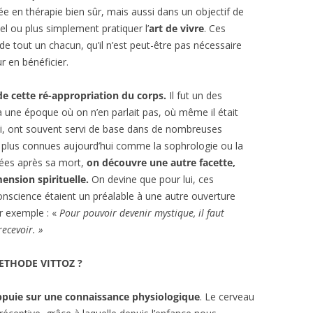
uée en thérapie bien sûr, mais aussi dans un objectif de
 ou plus simplement pratiquer l’
art de vivre
. Ces
 de tout un chacun, qu’il n’est peut-être pas nécessaire
r en bénéficier.
de cette ré-appropriation du corps.
Il fut un des
 à une époque où on n’en parlait pas, où même il était
lui, ont souvent servi de base dans de nombreuses
plus connues aujourd’hui comme la sophrologie ou la
tées après sa mort,
on découvre une autre facette,
ension spirituelle.
On devine que pour lui, ces
onscience étaient un préalable à une autre ouverture
ar exemple : «
Pour pouvoir devenir mystique, il faut
recevoir. »
ETHODE VITTOZ ?
ppuie sur une connaissance physiologique
. Le cerveau