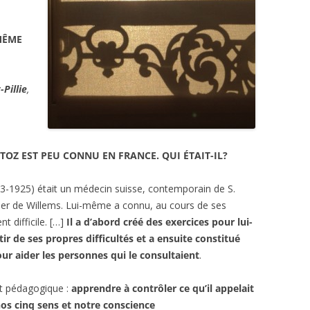
GRAPHIE
ENTRETIEN AVEC
BIBLIOGRAPHIE
PSYCHOLOGIES.COM
MÊME
CITATIONS
-Pillie
,
REVUE DE PRESSE
BIBLIOGRAPHIE
TOZ EST PEU CONNU EN FRANCE. QUI ÉTAIT-IL?
63-1925) était un médecin suisse, contemporain de S.
iner de Willems. Lui-même a connu, au cours de ses
 difficile. […]
Il a d’abord créé des exercices pour lui-
r de ses propres difficultés et a ensuite constitué
r aider les personnes qui le consultaient
.
t pédagogique :
apprendre à contrôler ce qu’il appelait
nos cinq sens et notre conscience