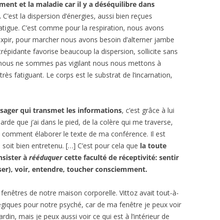
ent et la maladie car il y a déséquilibre dans
.
C’est la dispersion d’énergies, aussi bien reçues
 fatigue. C’est comme pour la respiration, nous avons
 l’expir, pour marcher nous avons besoin d’alterner jambe
épidante favorise beaucoup la dispersion, sollicite sans
si nous ne sommes pas vigilant nous nous mettons à
 très fatiguant. Le corps est le substrat de l’incarnation,
sager qui transmet les informations
, c’est grâce à lui
rde que j’ai dans le pied, de la colère qui me traverse,
 comment élaborer le texte de ma conférence. Il est
 soit bien entretenu. […] C’est pour cela que
la toute
nsister à
rééduquer
cette faculté de réceptivité: sentir
enser), voir, entendre, toucher consciemment.
nêtres de notre maison corporelle. Vittoz avait tout-à-
tégiques pour notre psyché, car de ma fenêtre je peux voir
rdin, mais je peux aussi voir ce qui est à l’intérieur de