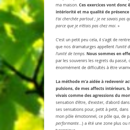
ma maison.
Ces exercices vont donc êt
intériorité et ma qualité de présence
t’ai cherchée partout ; je ne savais pas qu
parce que je n’étais pas chez moi
. »
C’est un petit peu cela, il s’agit de re
que nos dramaturges appellent
l’unité 
l’unité de temps
.
Nous sommes en effet
par les souvenirs les regrets du passé, 
énormément de difficultés à être vraime
La méthode m’a aidée à redevenir actr
pulsions, de mes affects intérieurs, b
vivais comme des agressions du mon
sensation d’être, d’exister, d’abord dan
ses sensations pour, petit à petit, dans
mon pôle émotionnel, ce pôle qui, de p
performante
…) a été une zone plus ou m