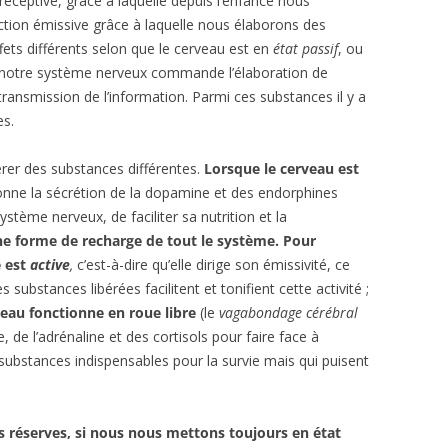
éceptive, grâce à laquelle depuis l’enfance nous
tion émissive grâce à laquelle nous élaborons des
ets différents selon que le cerveau est en
état passif
, ou
 notre système nerveux commande l’élaboration de
ransmission de l’information. Parmi ces substances il y a
es.
ibérer des substances différentes.
Lorsque le cerveau est
donne la sécrétion de la dopamine et des endorphines
système nerveux, de faciliter sa nutrition et la
ne forme de recharge de tout le système.
Pour
e est
active
,
c’est-à-dire qu’elle dirige son émissivité, ce
es substances libérées facilitent et tonifient cette activité ;
veau fonctionne en roue libre
(le
vagabondage cérébral
re, de l’adrénaline et des cortisols pour faire face à
… substances indispensables pour la survie mais qui puisent
es réserves, si nous nous mettons toujours en état