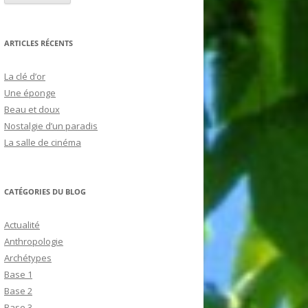
ARTICLES RÉCENTS
La clé d’or
Une éponge
Beau et doux
Nostalgie d’un paradis
La salle de cinéma
CATÉGORIES DU BLOG
Actualité
Anthropologie
Archétypes
Base 1
Base 2
Base 3