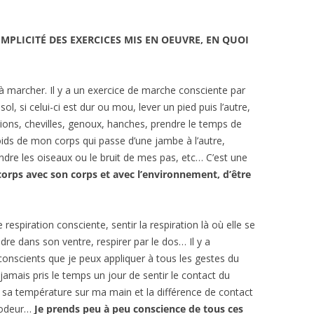
MPLICITÉ DES EXERCICES MIS EN OEUVRE, EN QUOI
 à marcher. Il y a un exercice de marche consciente par
ol, si celui-ci est dur ou mou, lever un pied puis l’autre,
ions, chevilles, genoux, hanches, prendre le temps de
ids de mon corps qui passe d’une jambe à l’autre,
ndre les oiseaux ou le bruit de mes pas, etc… C’est une
 corps avec son corps et avec l’environnement, d’être
espiration consciente, sentir la respiration là où elle se
e dans son ventre, respirer par le dos… Il y a
onscients que je peux appliquer à tous les gestes du
 jamais pris le temps un jour de sentir le contact du
ir sa température sur ma main et la différence de contact
l’odeur…
Je prends peu à peu conscience de tous ces