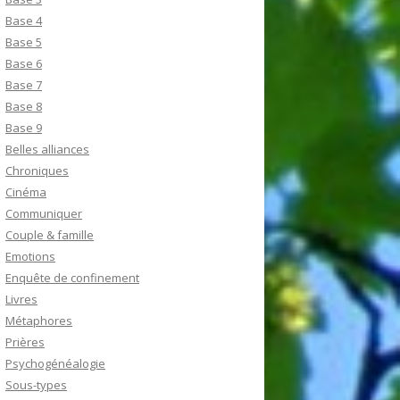
Base 4
Base 5
Base 6
Base 7
Base 8
Base 9
Belles alliances
Chroniques
Cinéma
Communiquer
Couple & famille
Emotions
Enquête de confinement
Livres
Métaphores
Prières
Psychogénéalogie
Sous-types