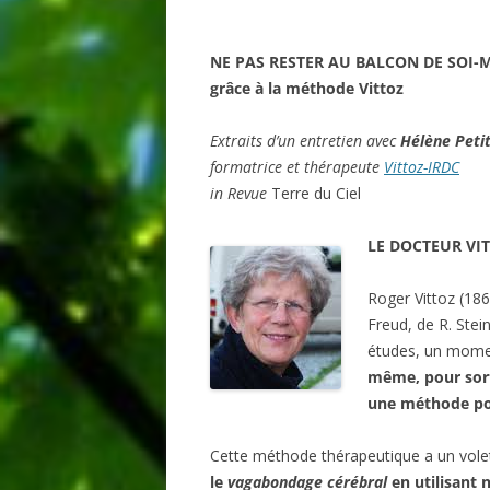
BIBLIO
NE PAS RESTER AU BALCON DE SOI-
grâce à la méthode Vittoz
Extraits d’un entretien avec
Hélène Petit
formatrice et thérapeute
Vittoz-IRDC
in Revue
Terre du Ciel
LE DOCTEUR VIT
Roger Vittoz (18
Freud, de R. Ste
études, un moment
même, pour sorti
une méthode pou
Cette méthode thérapeutique a un vole
le
vagabondage cérébral
en utilisant 