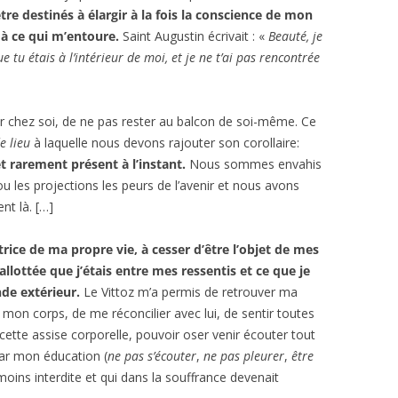
re destinés à élargir à la fois la conscience de mon
 à ce qui m’entoure.
Saint Augustin écrivait : «
Beauté, je
e tu étais à l’intérieur de moi, et je ne t’ai pas rencontrée
ntrer chez soi, de ne pas rester au balcon de soi-même. Ce
de lieu
à laquelle nous devons rajouter son corollaire:
 rarement présent à l’instant.
Nous sommes envahis
ou les projections les peurs de l’avenir et nous avons
nt là. […]
ice de ma propre vie, à cesser d’être l’objet de mes
allottée que j’étais entre mes ressentis et ce que je
de extérieur.
Le Vittoz m’a permis de retrouver ma
s mon corps, de me réconcilier avec lui, de sentir toutes
 cette assise corporelle, pouvoir oser venir écouter tout
ar mon éducation (
ne pas s’écouter
,
ne pas pleurer
,
être
oins interdite et qui dans la souffrance devenait