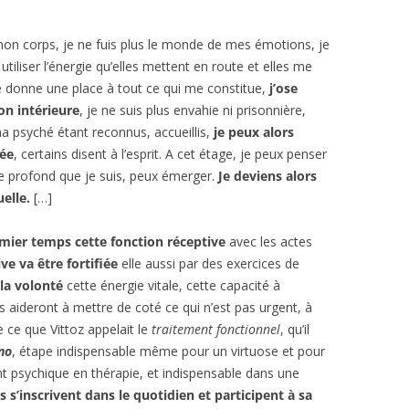
on corps, je ne fuis plus le monde de mes émotions, je
tiliser l’énergie qu’elles mettent en route et elles me
 donne une place à tout ce qui me constitue,
j’ose
on intérieure
, je ne suis plus envahie ni prisonnière,
a psyché étant reconnus, accueillis,
je peux alors
sée
, certains disent à l’esprit. A cet étage, je peux penser
re profond que je suis, peux émerger.
Je deviens alors
uelle.
[…]
mier temps cette fonction réceptive
avec les actes
e va être fortifiée
elle aussi par des exercices de
 la
volonté
cette énergie vitale, cette capacité à
s aideront à mettre de coté ce qui n’est pas urgent, à
e ce que Vittoz appelait le
traitement fonctionnel
, qu’il
no
, étape indispensable même pour un virtuose et pour
nt psychique en thérapie, et indispensable dans une
s s’inscrivent dans le quotidien et participent à sa