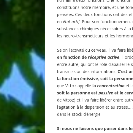
humain a deux fonctions. Une fonction r
constituons notre mémoire, et une fonc
pensées. Ces deux fonctions ont des eff
en
état actif
. Pour son fonctionnement
substances chimiques nécessaires à la t
les neuro-transmetteurs et les hormon
Selon l’activité du cerveau, il va faire l
en fonction de
réceptive active
, il or
entre autre, qui ont le rôle d’apaiser le 
transmission des informations.
C’est u
la fonction émissive, soit la personn
que Vittoz appelle
la
concentration
et l
soit la personne est
passive
et le cer
de Vittoz) et il va faire libérer entre aut
l’agitation à la dispersion et au stress
dans le stock d’énergie.
Si nous ne faisons que puiser dans l