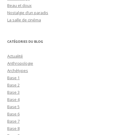
Beau et doux
Nostalgie d’un paradis
La salle de cinéma
CATÉGORIES DU BLOG
Actualité
Anthropologie
Archétypes
Base 1
Base 2
Base 3
Base 4
Base 5
Base 6
Base 7
Base 8