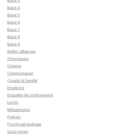
Base 3
Base 4
Base 5
Base 6
Base 7
Base 8
Base 9
Belles alliances
Chroniques
Cinéma
Communiquer
Couple & famille
Emotions
Enquête de confinement
Livres
Métaphores
Prières
Psychogénéalogie
Sous-types