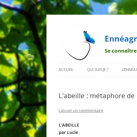
Ennéagr
Se connaître
ACCUEIL
QUI SUIS-JE ?
L’ENNÉ
MENTIONS LÉGALES
QUI EST FRANÇOIS ?
BREF H
L’abeille : métaphore de 
POURQUOI UN PAPILLON ?
LA TRA
DÉONT
Laisser un commentaire
LES 9 B
L’ABEILLE
par Lucie
LES SO