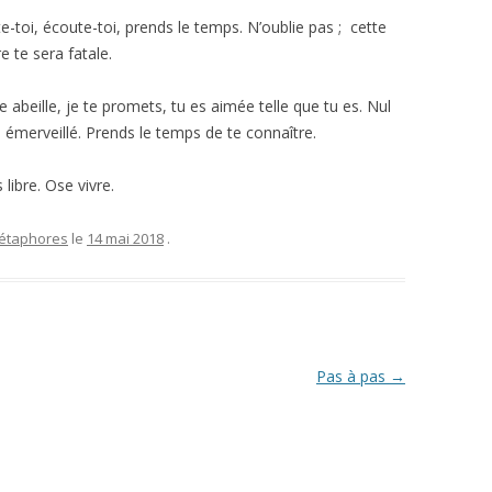
te-toi, écoute-toi, prends le temps. N’oublie pas ; cette
e te sera fatale.
e abeille, je te promets, tu es aimée telle que tu es. Nul
émerveillé. Prends le temps de te connaître.
libre. Ose vivre.
étaphores
le
14 mai 2018
.
Pas à pas
→