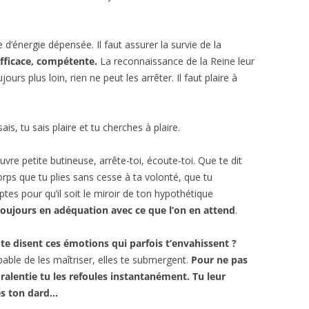
e d’énergie dépensée. Il faut assurer la survie de la
fficace, compétente.
La reconnaissance de la Reine leur
urs plus loin, rien ne peut les arrêter. Il faut plaire à
ais, tu sais plaire et tu cherches à plaire.
uvre petite butineuse, arrête-toi, écoute-toi. Que te dit
orps que tu plies sans cesse à ta volonté, que tu
tes pour qu’il soit le miroir de ton hypothétique
toujours en adéquation avec ce que l’on en attend
.
te disent ces émotions qui parfois t’envahissent ?
pable de les maîtriser, elles te submergent.
Pour ne pas
 ralentie tu les refoules
instantanément. Tu leur
es ton dard…