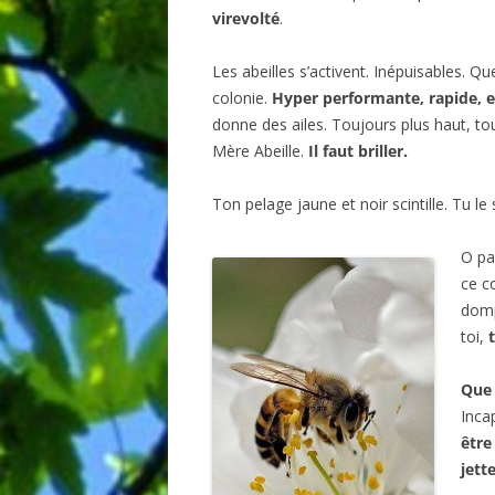
virevolté
.
Les abeilles s’activent. Inépuisables. Qu
colonie.
Hyper performante, rapide, e
donne des ailes. Toujours plus haut, toujo
Mère Abeille.
Il faut briller.
Ton pelage jaune et noir scintille. Tu le s
O pa
ce c
domp
toi,
Que 
Inca
être
jett