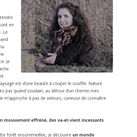
GRAPHIE
ENTRETIEN AVEC
BIBLIOGRAPHIE
PSYCHOLOGIES.COM
 tendre
sont en
CITATIONS
. Le
épand
REVUE DE PRESSE
la
BIBLIOGRAPHIE
une
e. Je
cache
nt
paysage est d’une beauté à couper le souffle. Nature
mes pas quand soudain, au détour d’un chemin mes
 Je m’approche à pas de velours, curieuse de connaître
 un mouvement effréné, des va-et-vient incessants
.
tte forêt ensommeillée, je découvre
un monde