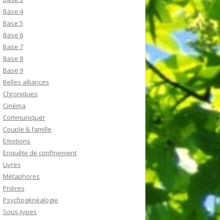
Base 4
Base 5
Base 6
Base 7
Base 8
Base 9
Belles alliances
Chroniques
Cinéma
Communiquer
Couple & famille
Emotions
Enquête de confinement
Livres
Métaphores
Prières
Psychogénéalogie
Sous-types