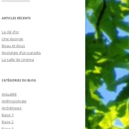
ARTICLES RÉCENTS
La clé d’or
Une éponge
Beau et doux
Nostalgie d’un paradis
La salle de cinéma
CATÉGORIES DU BLOG
Actualité
Anthropologie
Archétypes
Base 1
Base 2
Base 3