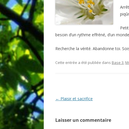
Arrê
piqûr
Petit
besoin d’un rythme effréné, d’un monde 
Recherche la vérité. Abandonne toi. Sois 
Cette entrée a été publiée dans
Base 3
,
M
Navigation
←
Plaisir et sacrifice
des
articles
Laisser un commentaire