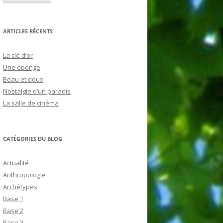
ARTICLES RÉCENTS
La clé d’or
Une éponge
Beau et doux
Nostalgie d’un paradis
La salle de cinéma
CATÉGORIES DU BLOG
Actualité
Anthropologie
Archétypes
Base 1
Base 2
Base 3