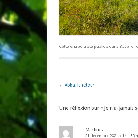
Cette entrée a été publiée dans
Base 7
,
T
Navigation
←
Abba, le retour
des
articles
Une réflexion sur «
Je n’ai jamais 
Martinez
31 décembre 2021 à 14 h 53 