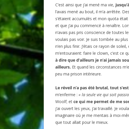
C’est ainsi que j’ai mené ma vie,
jusqu’
l’avais mené au bout, il m’a arrêtée. De
s’étaient accumulés et mon quota était
et que j’ai pu commencé à renaître. Lo
n’avais pas pris conscience de toutes 
voulais pas voir. Je suis tombée au plus b
n’en plus finir. J’étais ce rayon de solei
m’entouraient: faire le clown, c’est ce qu
à dire que d’ailleurs je n’ai jamais sou
ailleurs.
Et quand les circonstances m’e
peu ma prison intérieure.
Le réveil n’a pas été brutal, tout s’es
m’enferme :
« la seule vie qui soit passi
Woolf; et
ce qui me permet de me sort
j’ai ouvert les yeux, j’ai travaillé. Je vo
imaginaire où je me mentais à moi-mêm
que tout allait pour le mieux.