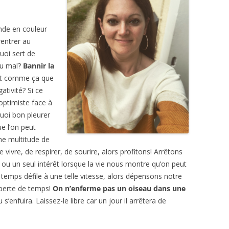
GRAPHIE
ENTRETIEN AVEC
BIBLIOGRAPHIE
PSYCHOLOGIES.COM
onde en couleur
rentrer au
CITATIONS
uoi sert de
 du mal?
Bannir la
REVUE DE PRESSE
t comme ça que
BIBLIOGRAPHIE
ativité? Si ce
optimiste face à
 quoi bon pleurer
ue l’on peut
ne multitude de
 vivre, de respirer, de sourire, alors profitons! Arrêtons
 ou un seul intérêt lorsque la vie nous montre qu’on peut
Le temps défile à une telle vitesse, alors dépensons notre
 perte de temps!
On n’enferme pas un oiseau dans une
u s’enfuira. Laissez-le libre car un jour il arrêtera de