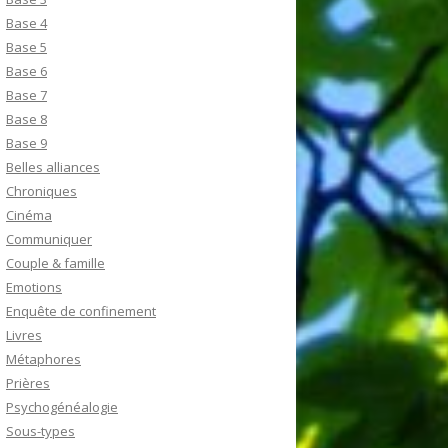
Base 4
Base 5
Base 6
Base 7
Base 8
Base 9
Belles alliances
Chroniques
Cinéma
Communiquer
Couple & famille
Emotions
Enquête de confinement
Livres
Métaphores
Prières
Psychogénéalogie
Sous-types