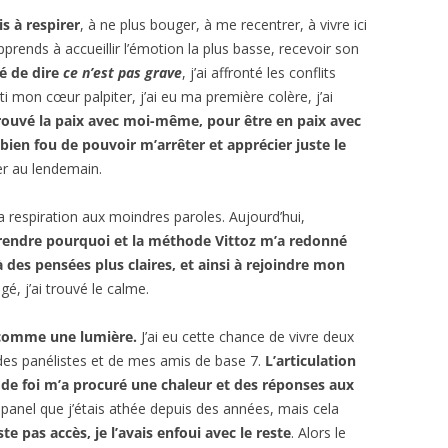
is à respirer
, à ne plus bouger, à me recentrer, à vivre ici
prends à accueillir l’émotion la plus basse, recevoir son
té de dire
ce n’est pas grave
, j’ai affronté les conflits
nti mon cœur palpiter, j’ai eu ma première colère, j’ai
 trouvé la paix avec moi-même, pour être en paix avec
 bien fou de pouvoir m’arrêter et apprécier juste le
r au lendemain.
a respiration aux moindres paroles. Aujourd’hui,
endre pourquoi et la méthode Vittoz m’a redonné
des pensées plus claires, et ainsi à rejoindre mon
gé, j’ai trouvé le calme.
r comme une lumière.
J’ai eu cette chance de vivre deux
es panélistes et de mes amis de base 7.
L’articulation
e de foi m’a procuré une chaleur et des réponses aux
n panel que j’étais athée depuis des années, mais cela
ste pas accès, je l’avais enfoui avec le reste
. Alors le