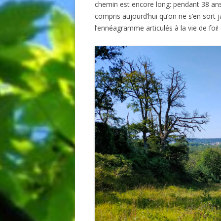
chemin est encore long: pendant 38 ans j
compris aujourd’hui qu’on ne s’en sort j
l’ennéagramme articulés à la vie de foi