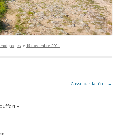
émoignages
le
15 novembre 2021
.
Casse pas la tête !
→
souffert
»
min