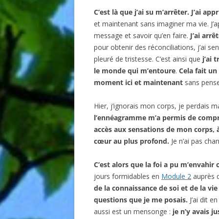
C’est là que j’ai su m’arrêter. J’ai appr
et maintenant sans imaginer ma vie. J’ap
message et savoir qu’en faire.
J’ai arrê
pour obtenir des réconciliations, j’ai se
pleuré de tristesse. C’est ainsi que
j’ai
le monde qui m’entoure
.
Cela fait un
moment ici et maintenant
sans pense
Hier, j’ignorais mon corps, je perdais m
l’ennéagramme m’a permis de compr
accès aux sensations de mon corps, à 
cœur au plus profond.
Je n’ai pas chan
C’est alors que la foi a pu m’envahi
jours formidables en
Module 2
auprès d
de la connaissance de soi et de la vi
questions que je me posais.
J’ai dit e
aussi est un mensonge :
je n’y avais ju