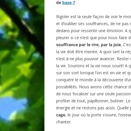
de
base 7
BIBLIO
Rigoler est la seule façon de voir le m
et d’oublier ses souffrances, de ne pas 
dedans pour ressentir une émotion. A q
pleurer si ce n’est que pour nous faire
souffrance par le rire, par la joie.
C’es
la vie doit être menée. A quoi sert la nég
n’est à ne plus pouvoir avancer. Rester 
la vie. Sourions et la vie nous sourit! A
sur son sort lorsque l’on est en vie et q
conquérir le monde à la découverte d’u
possibilités. Nous avons cette chance de
de nous focaliser sur une seule passion
profiter de tout, papillonner, butiner. 
énergie et ne restons pas assis. Quelle
cage
, le jour où la porte s’ouvre, l’oisea
chanter.