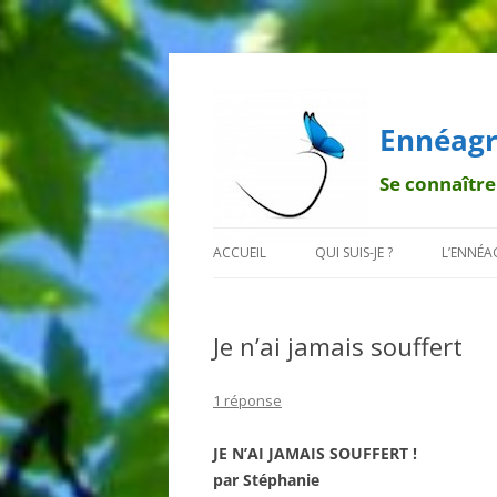
Ennéagr
Se connaître
ACCUEIL
QUI SUIS-JE ?
L’ENNÉ
MENTIONS LÉGALES
QUI EST FRANÇOIS ?
BREF H
Je n’ai jamais souffert
POURQUOI UN PAPILLON ?
LA TRA
DÉONT
1 réponse
LES 9 B
JE N’AI JAMAIS SOUFFERT !
par Stéphanie
LES SO