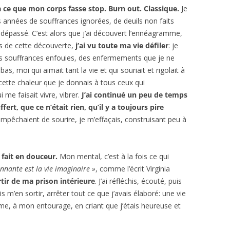
à ce que mon corps fasse stop. Burn out. Classique.
Je
s années de souffrances ignorées, de deuils non faits
 dépassé. C’est alors que j’ai découvert l’ennéagramme,
rs de cette découverte,
j’ai vu toute ma vie défiler
: je
les souffrances enfouies, des enfermements que je ne
as, moi qui aimait tant la vie et qui souriait et rigolait à
l, cette chaleur que je donnais à tous ceux qui
i me faisait vivre, vibrer.
J’ai continué un peu de temps
ffert, que ce n’était rien, qu’il y a toujours pire
mpêchaient de sourire, je m’effaçais, construisant peu à
t fait en douceur.
Mon mental, c’est à la fois ce qui
onnante est la vie imaginaire »
, comme l’écrit Virginia
ir de ma prison intérieure
. J’ai réfléchis, écouté, puis
ulais m’en sortir, arrêter tout ce que j’avais élaboré: une vie
e, à mon entourage, en criant que j’étais heureuse et