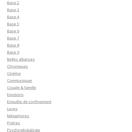
Base 2
Base 3
Base 4
Base 5
Base 6
Base 7
Base 8
Base 9
Belles alliances
Chroniques
Cinéma
Communiquer
Couple & famille
Emotions
Enquête de confinement
Livres
Métaphores
Prières
Psychogénéalogie