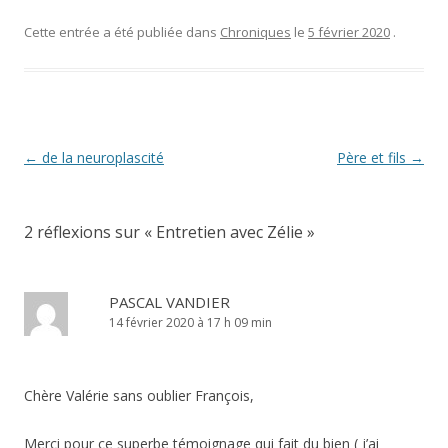
Cette entrée a été publiée dans
Chroniques
le
5 février 2020
.
Navigation
←
de la neuroplascité
Père et fils
→
des
articles
2 réflexions sur «
Entretien avec Zélie
»
PASCAL VANDIER
14 février 2020 à 17 h 09 min
Chère Valérie sans oublier François,
Merci pour ce superbe témoignage qui fait du bien ( j’ai