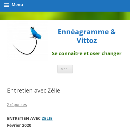
Menu
Ennéagramme &
Vittoz
Se connaître et oser changer
Aller
Menu
au
contenu
Entretien avec Zélie
2 réponses
ENTRETIEN AVEC
ZELIE
Février 2020