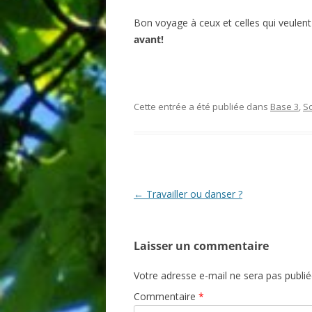
Bon voyage à ceux et celles qui veulent
avant!
Cette entrée a été publiée dans
Base 3
,
S
Navigation
←
Travailler ou danser ?
des
articles
Laisser un commentaire
Votre adresse e-mail ne sera pas publié
Commentaire
*