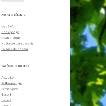
ARTICLES RÉCENTS
La clé d’or
Une éponge
Beau et doux
Nostalgie d’un paradis
La salle de cinéma
CATÉGORIES DU BLOG
Actualité
Anthropologie
Archétypes
Base 1
Base 2
Base 3