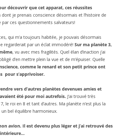
our découvrir que cet apparat, ces réussites
s
dont je prenais conscience désormais et l’histoire de
ée par ces questionnements salvateurs!
tes, qui m’a toujours habitée, je pouvais désormais
 me regarderait par un éclat immodéré!
Sur ma planète 3,
i-même
, vu avec mes fragilités. Quel élan d’inaction j’ai
bligé d’en mettre plein la vue et de m’épuiser. Quelle
science, comme le renard et son petit prince ont
s pour s’apprivoiser.
rendre vers d’autres planètes devenues amies et
avaient été pour moi autrefois.
J’ai trouvé très
 le roi en 8 et tant d’autres. Ma planète n’est plus la
 un bel équilibre harmonieux.
mon avion. Il est devenu plus léger et j’ai retrouvé des
é intérieure…