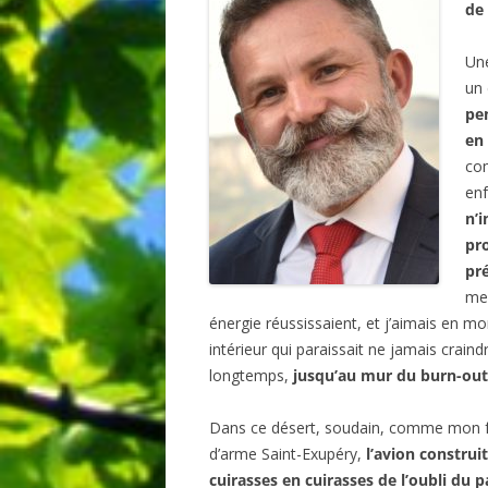
de
BIBLIO
Un
un 
pe
en
co
enf
n’i
pro
pr
mes
énergie réussissaient, et j’aimais en mo
intérieur qui paraissait ne jamais craind
longtemps,
jusqu’au mur du burn-out
Dans ce désert, soudain, comme mon f
d’arme Saint-Exupéry,
l’avion construi
cuirasses en cuirasses de l’oubli du 