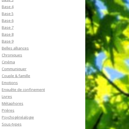
Base 4
Base 5
Base 6
Base 7
Base 8
Base 9
Belles alliances
Chroniques
Cinéma
Communiquer
Couple & famille
Emotions
Enquête de confinement
Livres
Métaphores
Prières
Psychogénéalogie
Sous-types