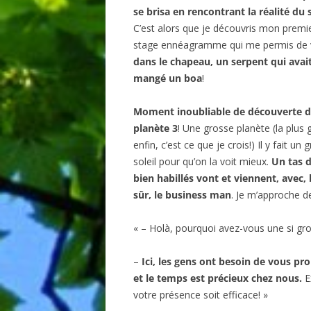
se brisa en rencontrant la réalité du 
C’est alors que je découvris mon premi
stage ennéagramme qui me permis de 
dans le chapeau, un serpent qui avai
mangé un boa
!
Moment inoubliable de découverte d
planète 3
! Une grosse planète (la plus 
enfin, c’est ce que je crois!) Il y fait un 
soleil pour qu’on la voit mieux.
Un tas 
bien habillés vont et viennent, avec,
sûr, le business man
. Je m’approche de
« – Holà, pourquoi avez-vous une si gr
–
Ici, les gens ont besoin de vous pr
et le temps est précieux chez nous.
E
votre présence soit efficace! »