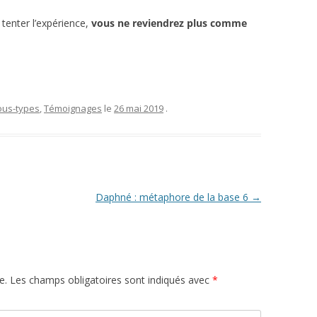
 tenter l’expérience,
vous ne reviendrez plus comme
ous-types
,
Témoignages
le
26 mai 2019
.
Daphné : métaphore de la base 6
→
e.
Les champs obligatoires sont indiqués avec
*