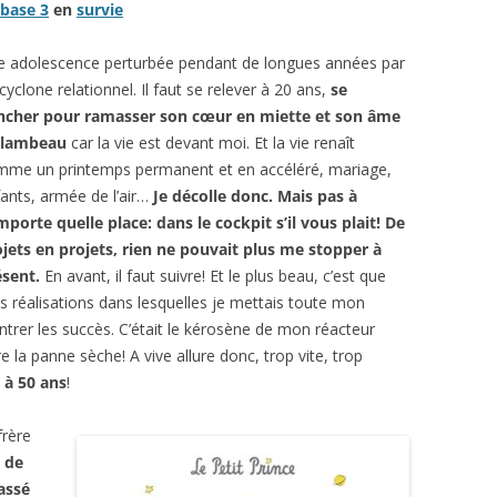
base 3
en
survie
GRAPHIE
ENTRETIEN AVEC
BIBLIOGRAPHIE
PSYCHOLOGIES.COM
e adolescence perturbée pendant de longues années par
cyclone relationnel. Il faut se relever à 20 ans,
se
CITATIONS
ncher pour ramasser son cœur en miette et son âme
 lambeau
car la vie est devant moi. Et la vie renaît
REVUE DE PRESSE
mme un printemps permanent et en accéléré, mariage,
BIBLIOGRAPHIE
ants, armée de l’air…
Je décolle donc. Mais pas à
mporte quelle place: dans le cockpit s’il vous plait! De
jets en projets, rien ne pouvait plus me stopper à
ésent.
En avant, il faut suivre! Et le plus beau, c’est que
 réalisations dans lesquelles je mettais toute mon
ntrer les succès. C’était le kérosène de mon réacteur
re la panne sèche! A vive allure donc, trop vite, trop
 à 50 ans
!
rère
t de
passé