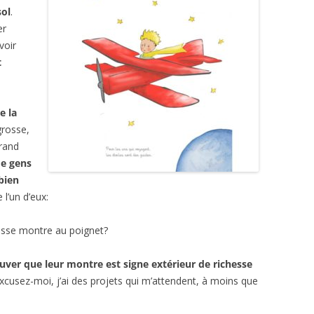
sol
.
er
voir
t
e la
grosse,
grand
de gens
 bien
 l’un d’eux:
osse montre au poignet?
ouver que leur montre est signe extérieur de richesse
xcusez-moi, j’ai des projets qui m’attendent, à moins que