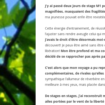
J’y ai passé deux jours de stage M1 p
magnifiées, masquaient des fragilité
ma jeunesse pouvait enfin être revisit
Cette énergie d’entrainement, de réussi
l’ajuster sans rendre aveugle celui qui
j’avais le droit d’être désormais mo
découvert! Je peux être aimé sans être o
libération!
Mon être profond et ma con
décidé de se rapprocher pas après pa
C’est alors que mon voyage a pu rep
complémentaires, de rivales qu’elles 
sympathique l’allumeur de réverbère en 7,
meilleure à mes yeux, mais placée dans
De stages en stages, j’ai reconstruit 
ailes portées par le vent de la libert