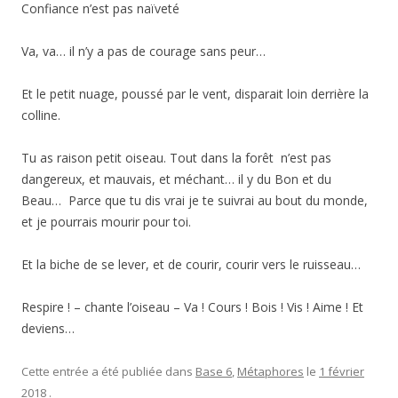
Confiance n’est pas naïveté
Va, va… il n’y a pas de courage sans peur…
Et le petit nuage, poussé par le vent, disparait loin derrière la
colline.
Tu as raison petit oiseau. Tout dans la forêt n’est pas
dangereux, et mauvais, et méchant… il y du Bon et du
Beau… Parce que tu dis vrai je te suivrai au bout du monde,
et je pourrais mourir pour toi.
Et la biche de se lever, et de courir, courir vers le ruisseau…
Respire ! – chante l’oiseau – Va ! Cours ! Bois ! Vis ! Aime ! Et
deviens…
Cette entrée a été publiée dans
Base 6
,
Métaphores
le
1 février
2018
.