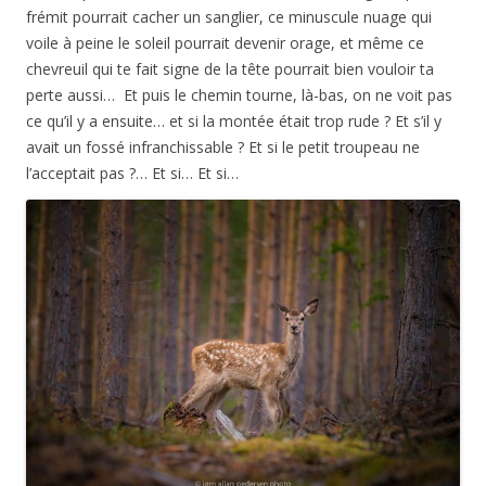
frémit pourrait cacher un sanglier, ce minuscule nuage qui
voile à peine le soleil pourrait devenir orage, et même ce
chevreuil qui te fait signe de la tête pourrait bien vouloir ta
perte aussi… Et puis le chemin tourne, là-bas, on ne voit pas
ce qu’il y a ensuite… et si la montée était trop rude ? Et s’il y
avait un fossé infranchissable ? Et si le petit troupeau ne
l’acceptait pas ?… Et si… Et si…