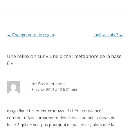
Navigation
←
Changement de regard
Inné-acquis ?
→
des
articles
Une réflexion sur «
Une biche : métaphore de la base
6
»
de Franclieu ines
3 février 2018 à 13 h 21 min
magnifique tellement émouvant ! chère constance !
comme tu fais comprendre des choses au petit oiseau de
base 3 qui ne voit pas pourquoi ne pas oser , alors que la-