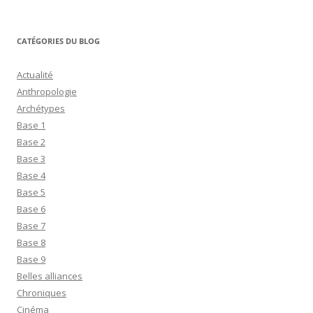
CATÉGORIES DU BLOG
Actualité
Anthropologie
Archétypes
Base 1
Base 2
Base 3
Base 4
Base 5
Base 6
Base 7
Base 8
Base 9
Belles alliances
Chroniques
Cinéma