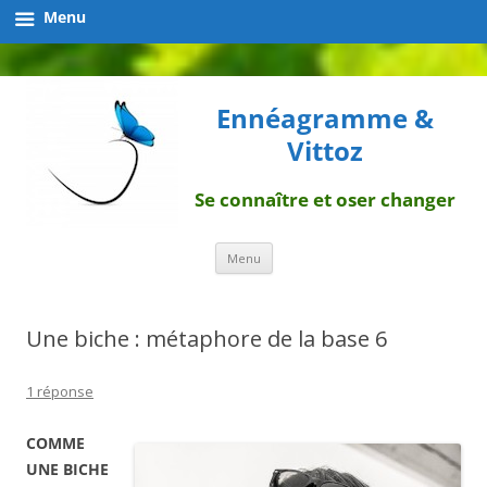
Menu
Ennéagramme &
Vittoz
Se connaître et oser changer
Aller
Menu
au
contenu
Une biche : métaphore de la base 6
1 réponse
COMME
UNE BICHE