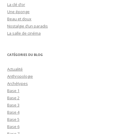
La clé d’or
Une éponge
Beau et doux
Nostalgie d’un paradis
La salle de cinéma
CATÉGORIES DU BLOG
Actualité
Anthropologie
Archétypes
Base 1
Base 2
Base 3
Base 4
Base 5
Base 6
Base 7