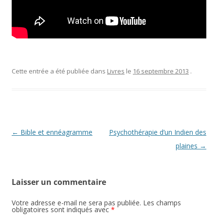
Cette entrée a été publiée dans
Livres
le
16 septembre 2013
.
Navigation
←
Bible et ennéagramme
Psychothérapie d’un Indien des
des
plaines
→
articles
Laisser un commentaire
Votre adresse e-mail ne sera pas publiée.
Les champs
obligatoires sont indiqués avec
*