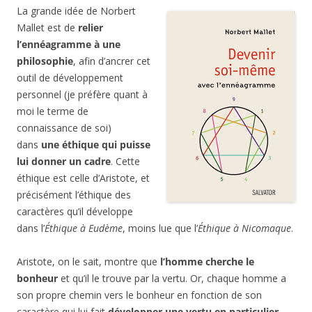
La grande idée de Norbert
Mallet est de
relier
l’ennéagramme à une
philosophie
, afin d’ancrer cet
outil de développement
personnel (je préfère quant à
moi le terme de
connaissance de soi)
dans
une éthique qui puisse
lui donner un cadre
. Cette
éthique est celle d’Aristote, et
précisément l’éthique des
caractères qu’il développe
dans l’
Éthique à
Eudème
, moins lue que l’
Éthique
à Nicomaque
.
Aristote, on le sait, montre que
l’homme cherche le
bonheur
et qu’il le trouve par la vertu. Or, chaque homme a
son propre chemin vers le bonheur en fonction de son
caractère qui lui fait
développer une vertu en particulier