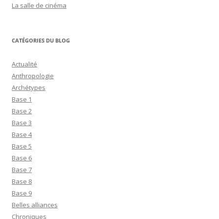
La salle de cinéma
CATÉGORIES DU BLOG
Actualité
Anthropologie
Archétypes
Base 1
Base 2
Base 3
Base 4
Base 5
Base 6
Base 7
Base 8
Base 9
Belles alliances
Chroniques