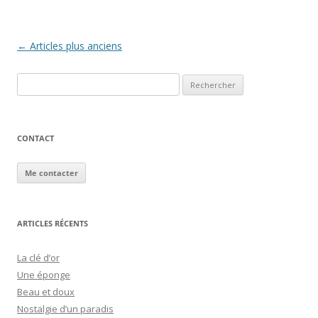
Navigation
←
Articles plus anciens
des
Rechercher :
articles
CONTACT
Me contacter
ARTICLES RÉCENTS
La clé d’or
Une éponge
Beau et doux
Nostalgie d’un paradis