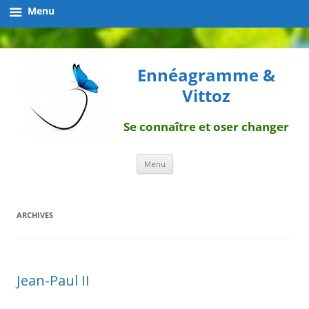
Menu
Ennéagramme &
Vittoz
Se connaître et oser changer
Aller
Menu
au
contenu
ARCHIVES
Jean-Paul II