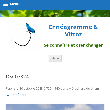
Menu
Ennéagramme &
Vittoz
Se connaître et oser changer
Aller
Menu
au
contenu
DSC07324
Publié le
10 octobre 2013
à
720 × 540
dans
Métaphore du chemin
.
← Précédent