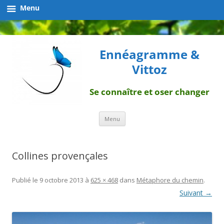
Menu
Ennéagramme &
Vittoz
Se connaître et oser changer
Aller
Menu
au
contenu
Collines provençales
Publié le
9 octobre 2013
à
625 × 468
dans
Métaphore du chemin
.
Suivant →