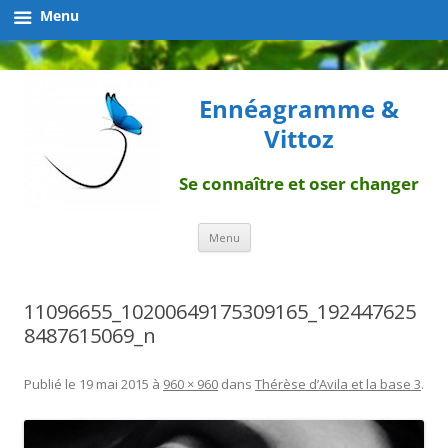
Menu
Ennéagramme &
Vittoz
Se connaître et oser changer
Aller
Menu
au
contenu
11096655_10200649175309165_192447625
8487615069_n
Publié le
19 mai 2015
à
960 × 960
dans
Thérèse d’Avila et la base 3
.