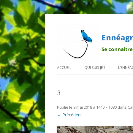
Ennéagr
Se connaître
ACCUEIL
QUI SUIS-JE ?
L’ENNÉ
MENTIONS LÉGALES
QUI EST FRANÇOIS ?
BREF H
3
POURQUOI UN PAPILLON ?
LA TRA
DÉONT
Publié le
9 mai 2018
à
1440 × 1080
dans
Cal
← Précédent
LES 9 B
LES SO