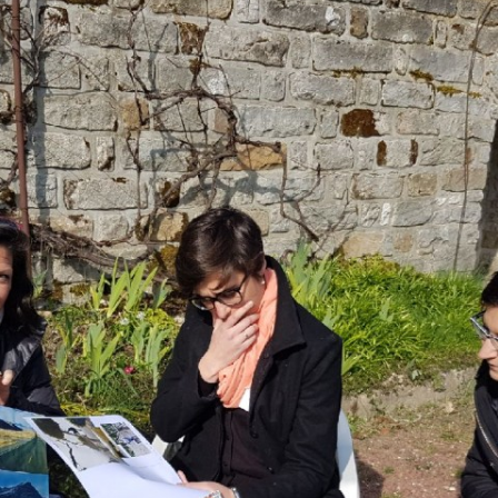
GRAPHIE
ENTRETIEN AVEC
BIBLIOGRAPHIE
PSYCHOLOGIES.COM
CITATIONS
REVUE DE PRESSE
BIBLIOGRAPHIE