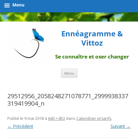
Menu
Ennéagramme &
Vittoz
Se connaître et oser changer
Aller
Menu
au
contenu
29512956_2058248271078771_2999938337
319419904_n
Publié le
9 mai 2018
à
640 × 853
dans
Calendrier et tarifs
.
← Précédent
Suivant →