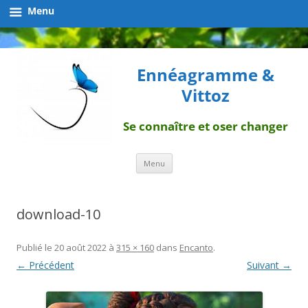
Menu
Ennéagramme &
Vittoz
Se connaître et oser changer
Aller
Menu
au
contenu
download-10
Publié le
20 août 2022
à
315 × 160
dans
Encanto
.
← Précédent
Suivant →