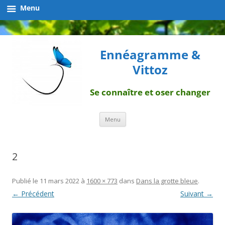
Menu
Ennéagramme &
Vittoz
Se connaître et oser changer
Aller
Menu
au
contenu
2
Publié le
11 mars 2022
à
1600 × 773
dans
Dans la grotte bleue
.
← Précédent
Suivant →