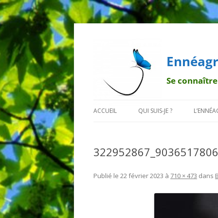
Ennéagr
Se connaître
ACCUEIL
QUI SUIS-JE ?
L’ENNÉ
MENTIONS LÉGALES
QUI EST FRANÇOIS ?
BREF H
322952867_903651780
POURQUOI UN PAPILLON ?
LA TRA
DÉONT
Publié le
22 février 2023
à
710 × 473
dans
LES 9 B
LES SO