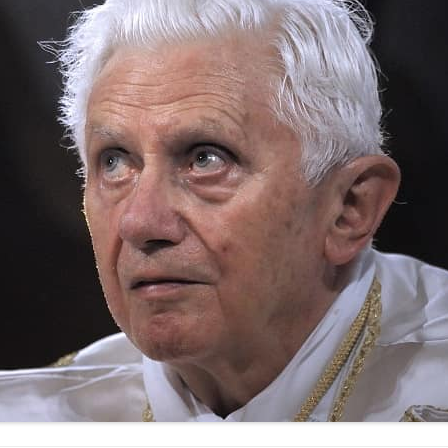
GRAPHIE
ENTRETIEN AVEC
BIBLIOGRAPHIE
PSYCHOLOGIES.COM
CITATIONS
REVUE DE PRESSE
BIBLIOGRAPHIE