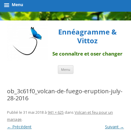
Menu
Ennéagramme &
Vittoz
Se connaître et oser changer
Aller
Menu
au
contenu
ob_3c61f0_volcan-de-fuego-eruption-july-
28-2016
Publié le
31 mai 2018
à
941 × 625
dans
Volcan et feu pour un
mariage
.
← Précédent
Suivant →