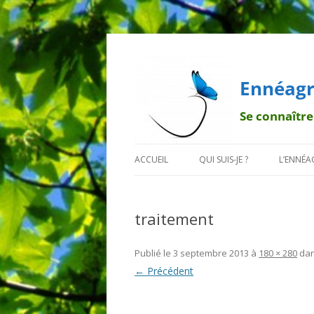
Ennéagr
Se connaître
ACCUEIL
QUI SUIS-JE ?
L’ENNÉ
MENTIONS LÉGALES
QUI EST FRANÇOIS ?
BREF H
traitement
POURQUOI UN PAPILLON ?
LA TRA
DÉONT
Publié le
3 septembre 2013
à
180 × 280
da
← Précédent
LES 9 B
LES SO