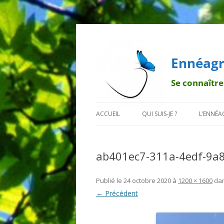
Ennéagr
Se connaître
ACCUEIL
QUI SUIS-JE ?
L’ENNÉ
MENTIONS LÉGALES
QUI EST FRANÇOIS ?
BREF H
ab401ec7-311a-4edf-9a
POURQUOI UN PAPILLON ?
LA TRA
DÉONT
Publié le
24 octobre 2020
à
1200 × 1600
da
← Précédent
LES 9 B
LES SO