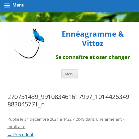
Menu
Ennéagramme &
Vittoz
Se connaître et oser changer
Aller
Menu
au
contenu
270751439_991083461617997_1014426349
883045771_n
Publié le
31 décembre 2021
à
1422 × 2048
dans
Une arme anti-
totalitaire
.
← Précédent