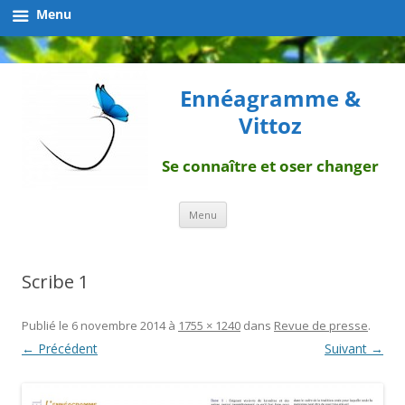
Menu
Ennéagramme &
Vittoz
Se connaître et oser changer
Aller
Menu
au
contenu
Scribe 1
Publié le
6 novembre 2014
à
1755 × 1240
dans
Revue de presse
.
← Précédent
Suivant →