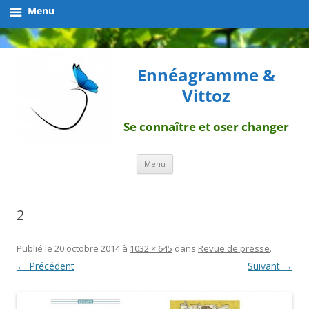
Menu
Ennéagramme &
Vittoz
Se connaître et oser changer
Aller
Menu
au
contenu
2
Publié le
20 octobre 2014
à
1032 × 645
dans
Revue de presse
.
← Précédent
Suivant →