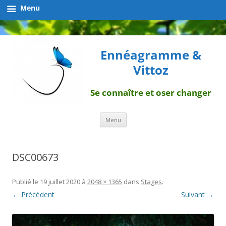
Menu
Ennéagramme &
Vittoz
Se connaître et oser changer
Aller
Menu
au
contenu
DSC00673
Publié le
19 juillet 2020
à
2048 × 1365
dans
Stages
.
← Précédent
Suivant →