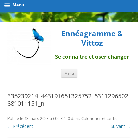
Menu
Ennéagramme &
Vittoz
Se connaître et oser changer
Aller
Menu
au
contenu
335239214_443191651325752_6311296502
881011151_n
Publié le
13 mars 2023
à
600 × 450
dans
Calendrier et tarifs
.
← Précédent
Suivant →