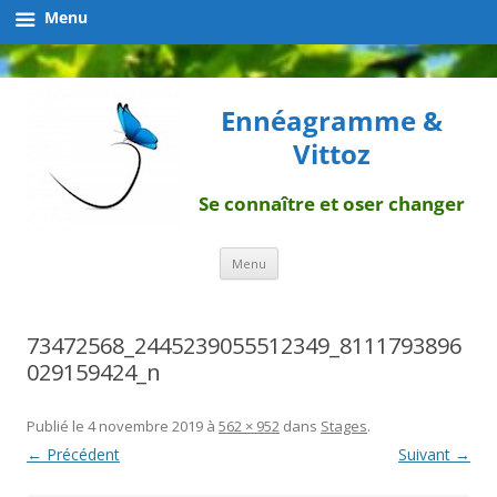
Menu
Ennéagramme &
Vittoz
Se connaître et oser changer
Aller
Menu
au
contenu
73472568_2445239055512349_8111793896
029159424_n
Publié le
4 novembre 2019
à
562 × 952
dans
Stages
.
← Précédent
Suivant →