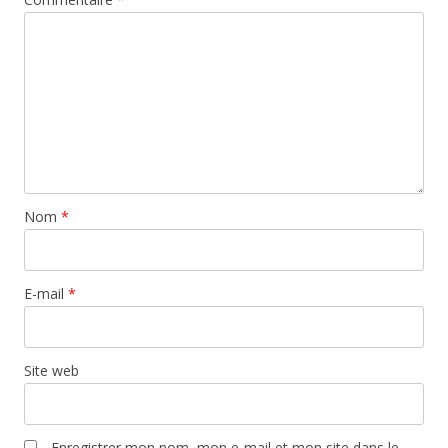
Nom
*
E-mail
*
Site web
Enregistrer mon nom, mon e-mail et mon site dans le