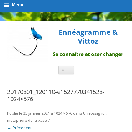
Menu
Ennéagramme &
Vittoz
Se connaître et oser changer
Aller
Menu
au
contenu
20170801_120110-e1527770341528-
1024×576
Publié le
25 janvier 2021
à
1024 × 576
dans
Un rossignol :
métaphore de la base 7
.
← Précédent