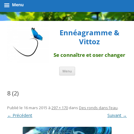
Menu
Ennéagramme &
Vittoz
Se connaître et oser changer
Aller
Menu
au
contenu
8 (2)
Publié le
16 mars 2015
à
297 × 170
dans
Des ronds dans l’eau
.
← Précédent
Suivant →