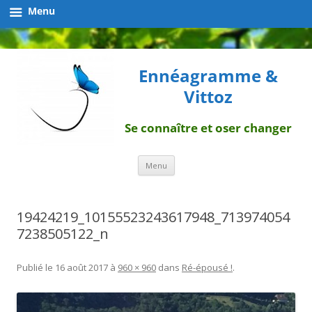
Menu
Ennéagramme &
Vittoz
Se connaître et oser changer
Aller
Menu
au
contenu
19424219_10155523243617948_713974054
7238505122_n
Publié le
16 août 2017
à
960 × 960
dans
Ré-épousé !
.