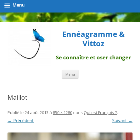
Menu
Ennéagramme &
Vittoz
Se connaître et oser changer
Aller
Menu
au
contenu
Maillot
Publié le
24 août 2013
à
850 × 1280
dans
Qui est François ?
.
← Précédent
Suivant →