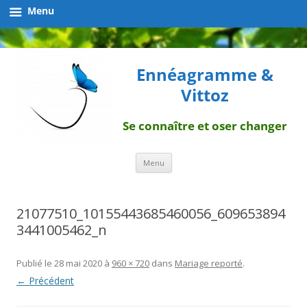
Menu
Ennéagramme &
Vittoz
Se connaître et oser changer
Aller
Menu
au
contenu
21077510_10155443685460056_609653894
3441005462_n
Publié le
28 mai 2020
à
960 × 720
dans
Mariage reporté
.
← Précédent