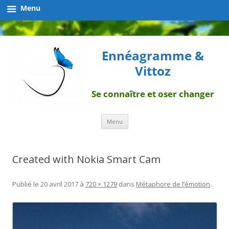
Menu
Ennéagramme &
Vittoz
Se connaître et oser changer
Aller
Menu
au
contenu
Created with Nokia Smart Cam
Publié le
20 avril 2017
à
720 × 1279
dans
Métaphore de l’émotion
.