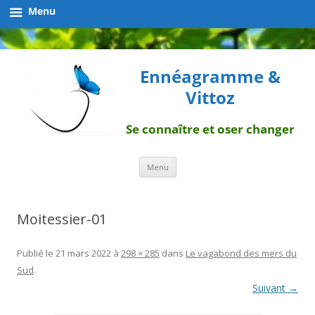
Menu
Ennéagramme &
Vittoz
Se connaître et oser changer
Aller
Menu
au
contenu
Moitessier-01
Publié le
21 mars 2022
à
298 × 285
dans
Le vagabond des mers du
Sud
.
Suivant →