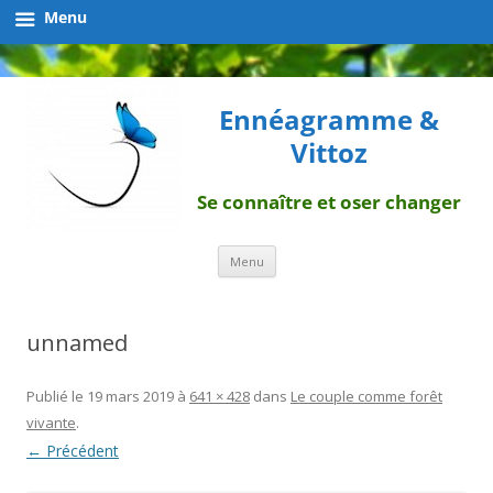
Menu
Ennéagramme &
Vittoz
Se connaître et oser changer
Aller
Menu
au
contenu
unnamed
Publié le
19 mars 2019
à
641 × 428
dans
Le couple comme forêt
vivante
.
← Précédent