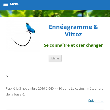
Menu
Ennéagramme &
Vittoz
Se connaître et oser changer
Aller
Menu
au
contenu
3
Publié le
3 novembre 2019
à
640 × 480
dans
Le cactus : métaphore
de la base 6
.
Suivant →