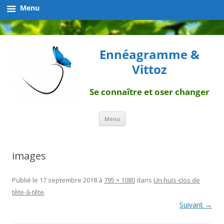
Menu
Ennéagramme &
Vittoz
Se connaître et oser changer
Aller
Menu
au
contenu
images
Publié le
17 septembre 2018
à
795 × 1080
dans
Un huis-clos de
tête-à-tête
.
Suivant →