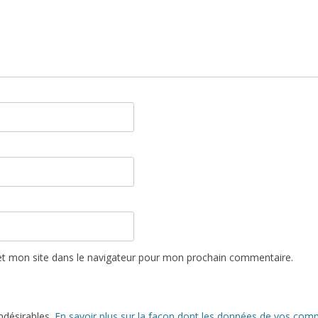
t mon site dans le navigateur pour mon prochain commentaire.
indésirables.
En savoir plus sur la façon dont les données de vos comm