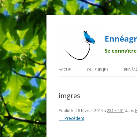
Ennéagr
Se connaître
ACCUEIL
QUI SUIS-JE ?
L’ENNÉ
MENTIONS LÉGALES
QUI EST FRANÇOIS ?
BREF H
imgres
POURQUOI UN PAPILLON ?
LA TRA
DÉONT
Publié le
28 février 2014
à
251 × 201
dans
← Précédent
LES 9 B
LES SO