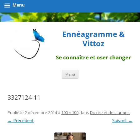
Menu
Ennéagramme &
Vittoz
Se connaître et oser changer
Aller
Menu
au
contenu
3327124-11
Publié le
2 décembre 2014
à
100 × 100
dans
Du rire et des larmes
.
← Précédent
Suivant →