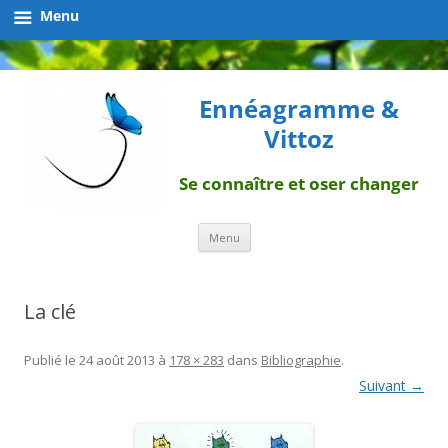
Menu
Ennéagramme &
Vittoz
Se connaître et oser changer
Aller
Menu
au
contenu
La clé
Publié le
24 août 2013
à
178 × 283
dans
Bibliographie
.
Suivant →